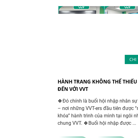
CHI 
HÀNH TRANG KHÔNG THỂ THIẾU 
ĐẾN VỚI VVT
🍀Đó chính là buổi hội nhập nhân sự
– nơi những VVT-ers đầu tiên được 
khóa” hành trình của mình tại ngôi n
chung VVT. 🍀Buổi hội nhập được ...