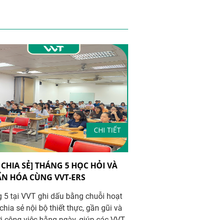
CHI TIẾT
 CHIA SẺ] THÁNG 5 HỌC HỎI VÀ
N HÓA CÙNG VVT-ERS
 5 tại VVT ghi dấu bằng chuỗi hoạt
hia sẻ nội bộ thiết thực, gần gũi và
ới công việc hằng ngày, giúp các VVT-