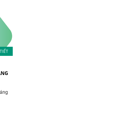
TIẾT
ÁNG
háng