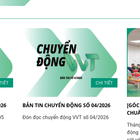
TIẾT
CHI TIẾT
026
BẢN TIN CHUYỂN ĐỘNG SỐ 04/2026
[GÓC
CHUẨ
05
Đón đọc chuyển động VVT số 04/2026
Tháng
động c
sát v