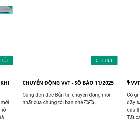
TIẾT
CHI TIẾT
KHI
CHUYỂN ĐỘNG VVT - SỐ BÁO 11/2025
🎙 VV
Cùng đón đọc Bản tin chuyến động mới
Có gì
 mới
nhất của chúng tôi bạn nhé 🥰🥰
đầy s
“mở
dâu th
hà
Tất cả