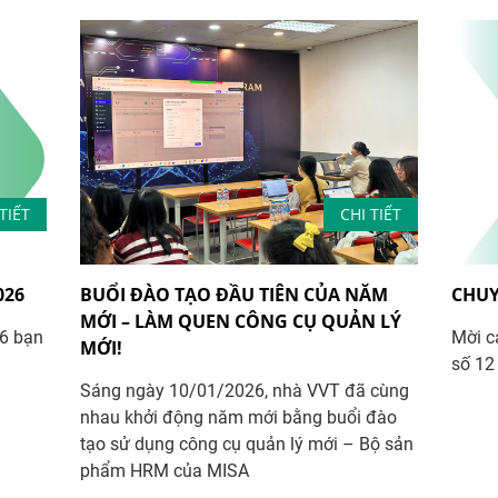
TIẾT
CHI TIẾT
026
BUỔI ĐÀO TẠO ĐẦU TIÊN CỦA NĂM
CHUY
MỚI – LÀM QUEN CÔNG CỤ QUẢN LÝ
6 bạn
Mời c
MỚI!
số 12
Sáng ngày 10/01/2026, nhà VVT đã cùng
nhau khởi động năm mới bằng buổi đào
tạo sử dụng công cụ quản lý mới – Bộ sản
phẩm HRM của MISA