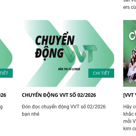
ers cù
TIẾT
CHI TIẾT
026
CHUYỂN ĐỘNG VVT SỐ 02/2026
[VVT
ng
Đón đọc chuyển động VVT số 02/2026
Hãy c
bạn nhé
khắc r
mỗi V
kim cư